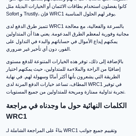
كانوا يفضلون استخدام بطاقات الائتمان أو الخيارات البديلة مثل
Sofort و Trustly، فإن WRC1 يوفر لهم الحلول المناسبة.
تتميز طرق الدفع لدى WRC1 بالسرعة والفعالية، مع معالجة
مجانية وفورية لمعظم الطرق المدعومة. يعني هذا أن المتداولين
يمكنهم إيداع الأموال في حساباتهم والبدء في التداول على
الفور، دون أي تأخير غير ضروري.
بالإضافة إلى ذلك، توفر هذه الخيارات المتنوعة للدفع مستوى
إضافيًا من الراحة والملاءمة للمتداولين، حيث يمكنهم اختيار
الطريقة التي يشعرون بأنها أكثر أمانًا وسهولة لهم. في نهاية
المطاف، تساعد خيارات الدفع المرنة لدى WRC1 في توفير
تجربة تداولية ممتازة ومريحة للمتداولين من جميع المستويات.
الكلمات النهائية حول ما وجدناه في مراجعة
WRC1
بناءً على المراجعة الشاملة لـ WRC1 وتقييم جميع جوانب