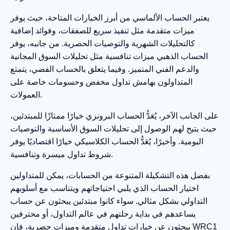
يعتبر الحساب الألماسي من أبرز الخيارات المتاحة، حيث يوفر
ميزات متقدمة مثل تنفيذ سريع للصفقات، وفوائد إضافية
كالتحليلات الشهرية والتوصيات الحصرية. من جانبه، يوفر
الحساب الذهبي ميزات تنافسية مثل تحليلات السوق المجانية
والدعم الفني المتميز. وفيما يتعلق بالحساب الفضي، يتمتع
المتداولون بهامش تداول مخفض وحسومات خاصة على
العمولات.
على الجانب الآخر، يُعَدُّ الحساب البرونزي خيارًا ممتازًا للمبتدئين،
حيث يتيح لهم الوصول إلى تحليلات السوق الأساسية والتوصيات
اليومية. وأخيرًا، يُعَدُّ الحساب الكلاسيكي خيارًا اقتصاديًا يوفر
شروط تداول ميسرة وتنافسية.
بفضل هذه التشكيلة المتنوعة من الحسابات، يمكن للمتداولين
اختيار الحساب الذي يلبي احتياجاتهم ويتناسب مع أسلوبهم
التداولي بشكل مثالي. سواء كانوا مبتدئين يبحثون عن حساب
يساعدهم في بداية رحلتهم في عالم التداول، أو محترفين
يبحثون عن خيارات تداول متقدمة وميزات حصرية، فإن WRC1