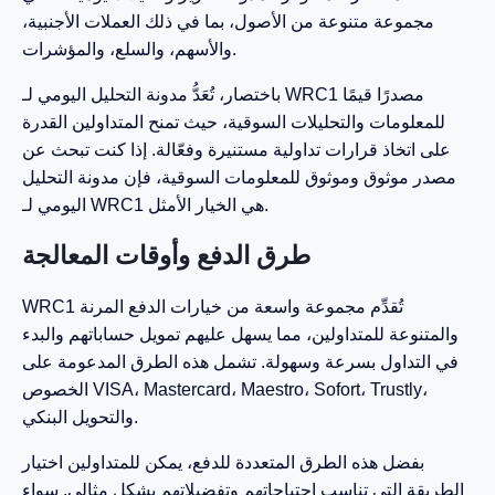
مجموعة متنوعة من الأصول، بما في ذلك العملات الأجنبية،
والأسهم، والسلع، والمؤشرات.
باختصار، تُعَدُّ مدونة التحليل اليومي لـ WRC1 مصدرًا قيمًا
للمعلومات والتحليلات السوقية، حيث تمنح المتداولين القدرة
على اتخاذ قرارات تداولية مستنيرة وفعّالة. إذا كنت تبحث عن
مصدر موثوق وموثوق للمعلومات السوقية، فإن مدونة التحليل
اليومي لـ WRC1 هي الخيار الأمثل.
طرق الدفع وأوقات المعالجة
WRC1 تُقدِّم مجموعة واسعة من خيارات الدفع المرنة
والمتنوعة للمتداولين، مما يسهل عليهم تمويل حساباتهم والبدء
في التداول بسرعة وسهولة. تشمل هذه الطرق المدعومة على
الخصوص VISA، Mastercard، Maestro، Sofort، Trustly،
والتحويل البنكي.
بفضل هذه الطرق المتعددة للدفع، يمكن للمتداولين اختيار
الطريقة التي تناسب احتياجاتهم وتفضيلاتهم بشكل مثالي. سواء